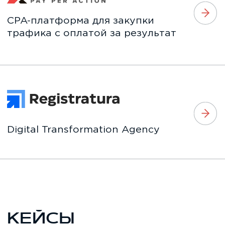
Mind Hub
как создать деловое
комьюнити и в 3 раза
превысить число регистраций
на мероприятие