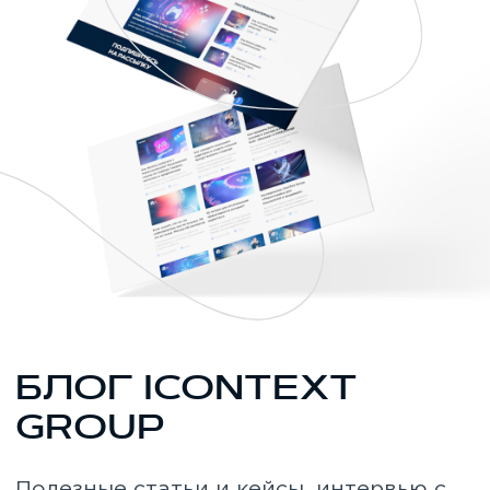
Призер Большого Национального
конкурса корпоративных медиа
«Серебряные нити»
2022
Победитель спе
«Перезапуск го
2022
РЕЙТИНГИ
РЕЙТИН
Агентства группы ежегодно получают
Агентства груп
награды и становятся победителями
награды и стан
премий, связанных с рекламной
премий, связан
деятельностью, например, в категории
деятельностью,
performance, мобайл, SEO, CPA,
performance, мо
медийная, таргетированная,
медийная, тарг