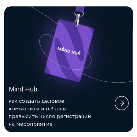
11.5
млрд рублей
Оборот iConText Group
за 2024 год
ТОП-5
Лидируем в ведущих рейтингах
50
+
Выступлений на конференциях
300
+
Сотрудников
работают в iConText
Group
3000
+
Публикаций в СМИ