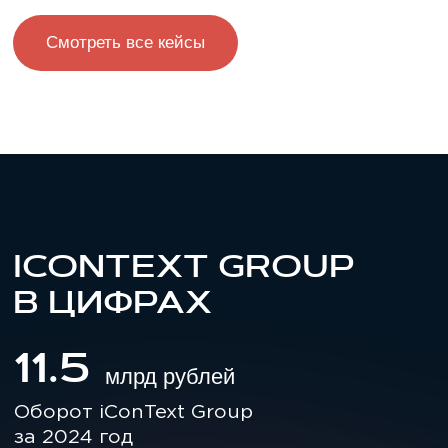
МИССИЯ
Создаем полноценную
экосистему для бизнеса и
людей с учетом изменений и
потребностей рынка. Такая
экосистема позволяет
людям развиваться, а
бизнесу — эффективно
решать задачи.
ЦЕННОСТИ
Вовлеченность
Открытость и доверие
Ответственность за результат
Эффективное сотрудничество