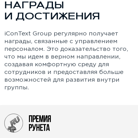
Срез по аудитории проекта: B2B
корпоративный (крупный бизнес)
В сегменте «Ко
2024
по уровню каче
2022
1 место
Срез по аудитории проекта: B2B
микро/малый/средний бизнес
В сегменте «П
2024
приложений/CPI
2022
Топ-5
Крупнейших групп по объемам закупок
интернет-рекламы за 2022
Единый рейтинг
2023
2022