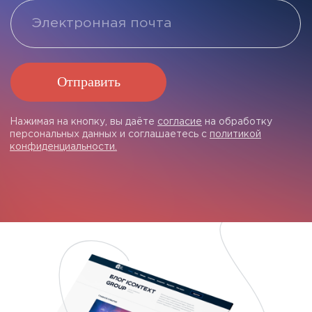
Лучшее корпоративное медиа года
в номинации «B2B-
отраслевые медиа: сайт»
Топ-50 рейтинг
России hh.ru
2023
рейтинг привл
и открытых ра
развивающих H
компании
2021
Лауреат премии Digital Communications
Awards
в номинации «Digital-медиа
инструменты: блог»
2023
«Лучшее корпо
победитель ко
директоров по
корпоративным
2021