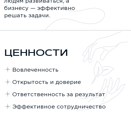
iConText Group регулярно получает
iConText Group
награды, связанные с управлением
награды, связа
персоналом. Это доказательство того,
персоналом. Эт
что мы идем в верном направлении,
что мы идем в 
создавая комфортную среду для
создавая комфо
сотрудников и предоставляя больше
сотрудников и 
возможностей для развития внутри
возможностей д
группы.
группы.
Финалист преми
Лауреат Премии Рунета
в номинации «Экономика и бизнес»
в номинациях 
услуги» и «Кор
2024
2023