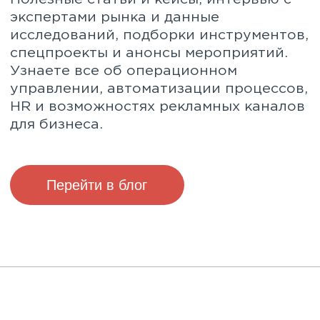
контекстная реклама. Бизнес-юниты
контекстная ре
iConText Group имеют статус резидента
iConText Group
«Сколково».
«Сколково».
1 место
Команда iConTe
Срез по отрасли: информационные и
департаментов
инженерные технологии
коммуникациям
2024
2023
1 место
Срез по аудитории проекта: B2C
В клиентской 
2024
«Performance M
2022
1 место