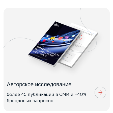
Блог iConText Group
как за год превратить блог в
бизнес-комьюнити и увеличить
трафик на сайт в 8 раз
Смотреть все кейсы
ICONTEXT GROUP
В ЦИФРАХ