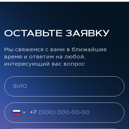
Призер в номинации «Агентский HR-
Лауреат CX Wor
бренд года»
номинациях:
2023
«Лучшая практ
мотивации пер
сотрудников»
2021/2022
«Лучший проект изменения, CX-
трансформации бизнеса»
Лауреат премии CX World Awards
Лучший HR-бренд
2023
премия AdIndex
2021