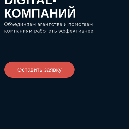
Оставить заявку
ВСЯ ЭКСПЕРТИЗА
АГЕНТСТВ
В ОДНОЙ ГРУППЕ
Мы относимся к чужим бизнесам так же
бережно, как к собственному, и знаем,
скольких усилий стоит завоевать
доверие рынка, вырастить и собрать
сильную команду, объединить людей