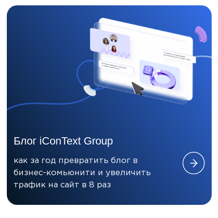
1000
+
Клиентов использовали
услуги агентств группы
4,4
eNPS
Лояльность
сотрудников группы
компаний
x2
Рост бренд-спроса за год